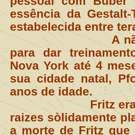
pessoal com Buber e
essência da Gestalt-
estabelecida entre ter
A n
para dar treinamen
Nova York até 4 mese
sua cidade natal, Pf
anos de idade.
Fritz er
raizes sòlidamente p
a morte de Fritz que