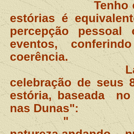
Tenho 
estórias é equivalen
percepção pessoal 
eventos, conferind
coerência.
L
celebração de seus 8
estória, baseada
no
nas Dunas":
"
natureza,andando
n