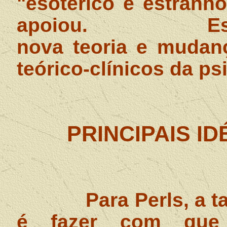
"esotérico e estranh
apoiou.
E
nova teoria e mudan
teórico-clínicos da ps
PRINCIPAIS ID
Para Perls, a t
é fazer com que 